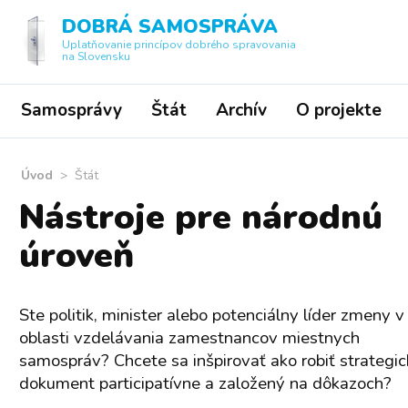
DOBRÁ SAMOSPRÁVA
Uplatňovanie princípov dobrého spravovania
na Slovensku
Samosprávy
Štát
Archív
O projekte
Úvod
>
Štát
Nástroje pre národnú
úroveň
Ste politik, minister alebo potenciálny líder zmeny v
oblasti vzdelávania zamestnancov miestnych
samospráv? Chcete sa inšpirovať ako robiť strategi
dokument participatívne a založený na dôkazoch?